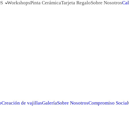
S
Workshops
Pinta Cerámica
Tarjeta Regalo
Sobre Nosotros
Cal
o
Creación de vajillas
Galería
Sobre Nosotros
Compromiso Social