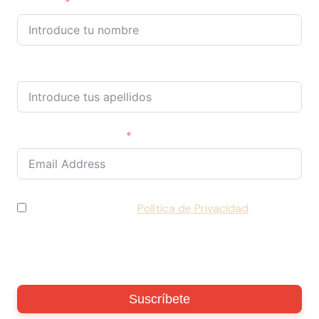
Nombre
Apellidos
Correo electrónico
He leído y acepto la
Política de Privacidad
y
consiento el tratamiento de mis datos de acuerdo
con lo establecido en la normativa vigente (RGPD).
Suscríbete