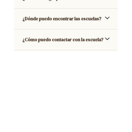
¿Dónde puedo encontrar las escuelas?
¿Cómo puedo contactar con la escuela?
LaFANGdanga Pep Ventura
Av. d'Alfons XIII, 66, 08912 Badalona, Barcelona