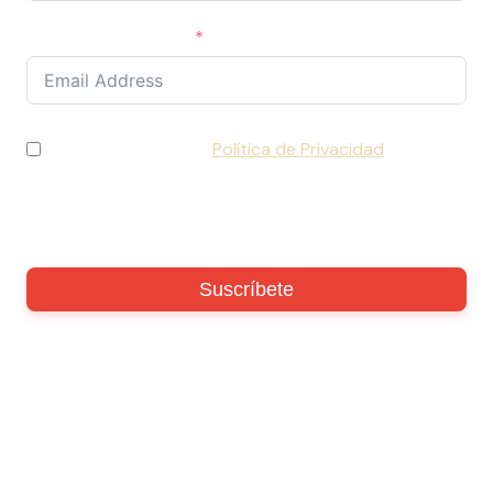
Correo electrónico
He leído y acepto la
Política de Privacidad
y
consiento el tratamiento de mis datos de acuerdo
con lo establecido en la normativa vigente (RGPD).
Suscríbete
Copyright
2026
- LaFangdanga |
Sitemap