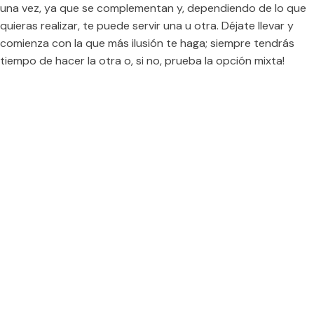
una vez, ya que se complementan y, dependiendo de lo que
quieras realizar, te puede servir una u otra. Déjate llevar y
comienza con la que más ilusión te haga; siempre tendrás
tiempo de hacer la otra o, si no, prueba la opción mixta!
LaFANGdanga Pep Ventura
Av. d'Alfons XIII, 66, 08912 Badalona, Barcelona
lafangdangapepventura@gmail.com
Lunes
: 19:00 – 21:00
Martes
: 17:00 – 21:00
Miércoles
: 17:00 – 21:00
Jueves
: 19:00 – 21:00
Viernes
: 17:30 – 19:30