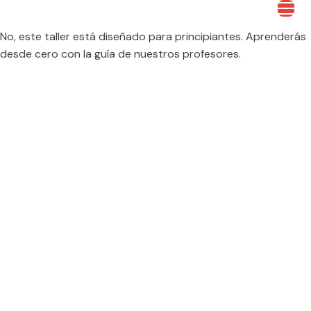
No, este taller está diseñado para principiantes. Aprenderás
desde cero con la guía de nuestros profesores.
LaFANGdanga Pep Ventura
Av. d'Alfons XIII, 66, 08912 Badalona, Barcelona
lafangdangapepventura@gmail.com
Lunes
: 19:00 – 21:00
Martes
: 17:00 – 21:00
Miércoles
: 17:00 – 21:00
Jueves
: 19:00 – 21:00
Viernes
: 17:30 – 19:30