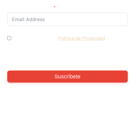
Correo electrónico
He leído y acepto la
Política de Privacidad
y
consiento el tratamiento de mis datos de acuerdo
con lo establecido en la normativa vigente (RGPD).
Suscríbete
Copyright
2026
- LaFangdanga |
Sitemap